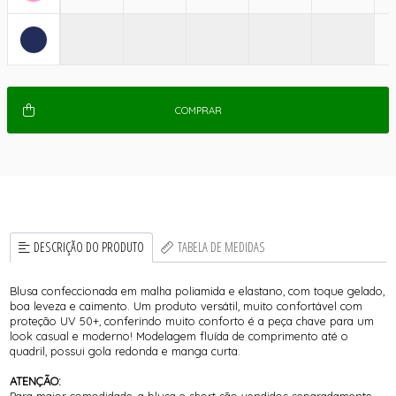
COMPRAR
DESCRIÇÃO DO PRODUTO
TABELA DE MEDIDAS
Blusa confeccionada em malha poliamida e elastano, com toque gelado,
boa leveza e caimento. Um produto versátil, muito confortável com
proteção UV 50+, conferindo muito conforto é a peça chave para um
look casual e moderno! Modelagem fluída de comprimento até o
quadril, possui gola redonda e manga curta.
ATENÇÃO:
Para maior comodidade, a blusa e short são vendidos separadamente