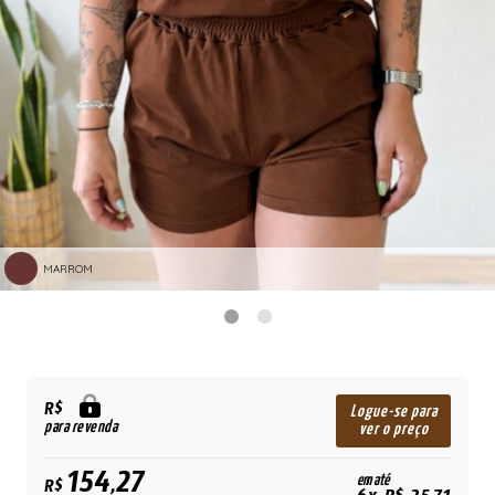
MARROM
R$
Logue-se para
para revenda
ver o preço
154,27
em até
R$