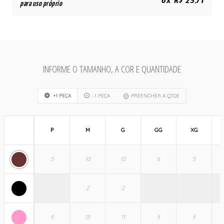
6x R$ 25,71
para uso próprio
INFORME O TAMANHO, A COR E QUANTIDADE
+1 PEÇA
-1 PEÇA
PREENCHER A QTDE
P
M
G
GG
XG