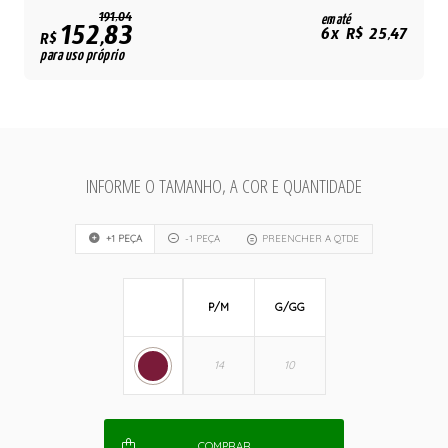
191,04
em até
152,83
6x R$ 25,47
R$
para uso próprio
INFORME O TAMANHO, A COR E QUANTIDADE
+1 PEÇA
-1 PEÇA
PREENCHER A QTDE
P/M
G/GG
COMPRAR