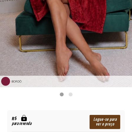
BORDÔ
R$
Logue-se para
para revenda
ver o preço