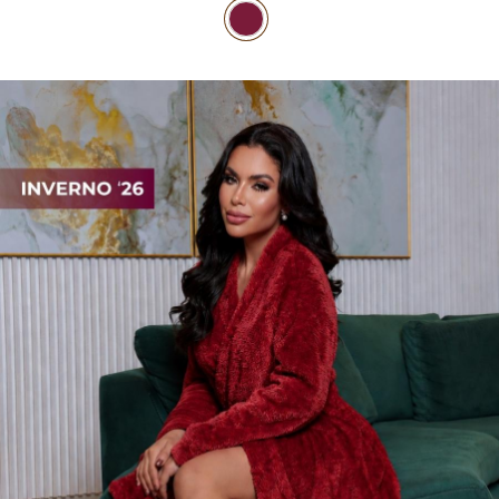
PIJAMA FEMININO
PIJAMA INFANTIL
PIJAMA MASCULINO
RASTEIRAS E PAPETES
ROUPÃO
SAÍDAS DE PRAIA
SANDÁLIAS
SHORTS E SAIAS
TÊNIS
TOP DE BIQUÍNI
TOP E CROPPEDS
TRICOTS
VESTIDOS