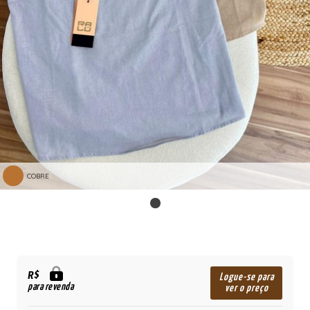
COBRE
R$
Logue-se para
para revenda
ver o preço