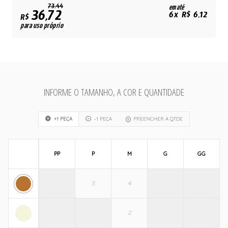
73,44
em até
36,72
6x R$ 6,12
R$
para uso próprio
INFORME O TAMANHO, A COR E QUANTIDADE
+1 PEÇA
-1 PEÇA
PREENCHER A QTDE
PP
P
M
G
GG