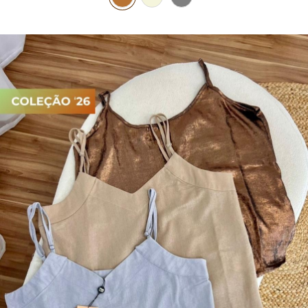
PIJAMA FEMININO
PIJAMA INFANTIL
PIJAMA MASCULINO
RASTEIRAS E PAPETES
ROUPÃO
SAÍDAS DE PRAIA
SANDÁLIAS
SHORTS E SAIAS
TÊNIS
TOP DE BIQUÍNI
TOP E CROPPEDS
TRICOTS
VESTIDOS