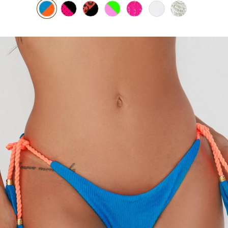
PIJAMA FEMININO
PIJAMA INFANTIL
PIJAMA MASCULINO
RASTEIRAS E PAPETES
ROUPÃO
SAÍDAS DE PRAIA
SANDÁLIAS
SHORTS E SAIAS
TÊNIS
TOP DE BIQUÍNI
TOP E CROPPEDS
TRICOTS
VESTIDOS