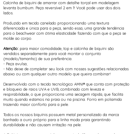
Calcinha de biquíni de amarrar com detalhe torçal em modelagem
levanta bumbum. Peça reversível 2 em 1! Você pode usar dos dois
lados.
Produzido em tecido canelado proporcionando uma textura
diferenciada e única para a peça, sendo essa, uma grande tendência
para o beachwear com ótima elasticidade fazendo com que a peça se
molde ao corpo.
Atenção:
para maior comodidade, top e calcinha de biquíni são
vendidos separadamente para você montar o conjunto
(modelo/tamanho) de sua preferência.
- Peça avulsa;
- Não deixe de completar seu look com nossas sugestões relacionadas
abaixo ou com qualquer outro modelo que queira combinar!
Desenvolvido com o tecido tecnológico AMNI® que conta com proteção
e bloqueio de raios UVA e UVB, combinado com leveza e
respirabilidade, o que proporciona uma secagem rápida, que facilita
muito quando estamos na praia ou na piscina. Forro em poliamida
trazendo maior conforto para a pele.
Todos os nossos biquínis possuem metal personalizado da marca
banhado a ouro próprio para a linha moda praia garantindo
durabilidade e não causam irritação na pele.