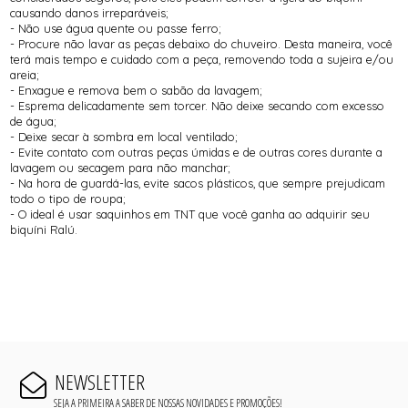
causando danos irreparáveis;
- Não use água quente ou passe ferro;
- Procure não lavar as peças debaixo do chuveiro. Desta maneira, você
terá mais tempo e cuidado com a peça, removendo toda a sujeira e/ou
areia;
- Enxague e remova bem o sabão da lavagem;
- Esprema delicadamente sem torcer. Não deixe secando com excesso
de água;
- Deixe secar à sombra em local ventilado;
- Evite contato com outras peças úmidas e de outras cores durante a
lavagem ou secagem para não manchar;
- Na hora de guardá-las, evite sacos plásticos, que sempre prejudicam
todo o tipo de roupa;
- O ideal é usar saquinhos em TNT que você ganha ao adquirir seu
biquíni Ralú.
NEWSLETTER
SEJA A PRIMEIRA A SABER DE NOSSAS NOVIDADES E PROMOÇÕES!