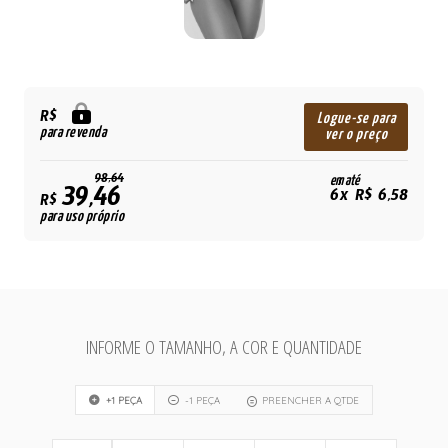
R$
Logue-se para
para revenda
ver o preço
98,64
em até
39,46
6x R$ 6,58
R$
para uso próprio
INFORME O TAMANHO, A COR E QUANTIDADE
+1 PEÇA
-1 PEÇA
PREENCHER A QTDE