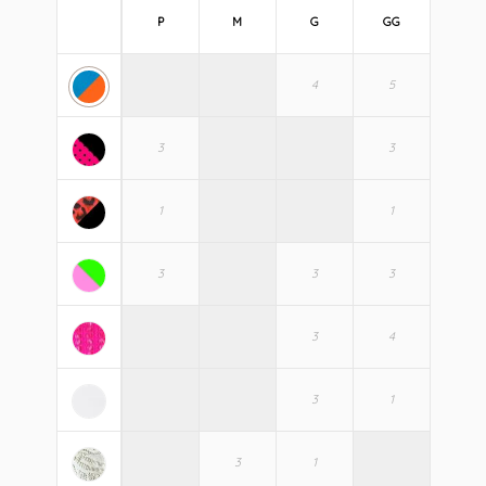
P
M
G
GG