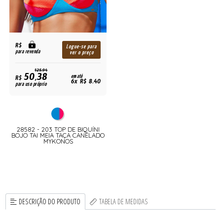
R$
Logue-se para
para revenda
ver o preço
125,94
50,38
R$
em até
6x R$ 8,40
para uso próprio
28582 - 203 TOP DE BIQUÍNI
BOJO TAI MEIA TAÇA CANELADO
MYKONOS
DESCRIÇÃO DO PRODUTO
TABELA DE MEDIDAS