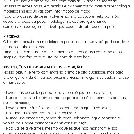
A Ralú é uma empresa gaúcha com mais de 12 anos de mercado.
Nossas coleções possuem tecidos e aviamentos da mais alta tecnologia,
modelagens exclusivas com informação de moda.
Todo o processo de desenvolvimento e produção é feito por nós,
desde a criação da peça, modelagem e costura, garantindo
caimento/modelagem incrível, qualidade e durabilidade da peça.
MEDIDAS:
O biquíni possui uma modelagem padronizada, que você pode conferir
na nossa tabela ao lado.
Uma dica é comparar com o tamanho que você usa de roupa ou de
lingerie, isso facilitará muito na hora de escolher.
INSTRUÇÕES DE LAVAGEM E CONSERVAÇÃO:
Nosso biquíni é feito com matéria prima de alta qualidade, mas para
prolongar a vida útil da sua peça é preciso ter alguns cuidados no uso
e manuseio.
- Lave suas peças logo após o uso com água fria e corrente;
- Nunca deixe seu biquíni de molho para que não fiquem desbotadas
ou manchadas;
- Lave somente à mão. Jamais coloque na máquina de lavar;
- Use apenas sabão neutro, sem exagero;
- Nunca use amaciante, sabão de coco, sabonete, água sanitária ou
vanish pois pode manchar e danificar sua peça;
- Não utilize alvejantes, mesmo aqueles que não mancham e são
considerados seguros, pois eles podem corroer a lycra do biquíni