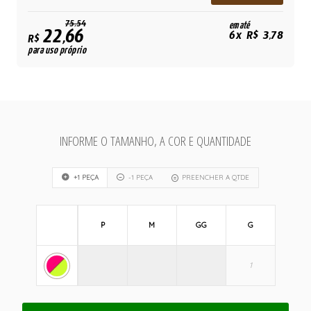
75,54
em até
22,66
6x R$ 3,78
R$
para uso próprio
INFORME O TAMANHO, A COR E QUANTIDADE
+1 PEÇA
-1 PEÇA
PREENCHER A QTDE
P
M
GG
G