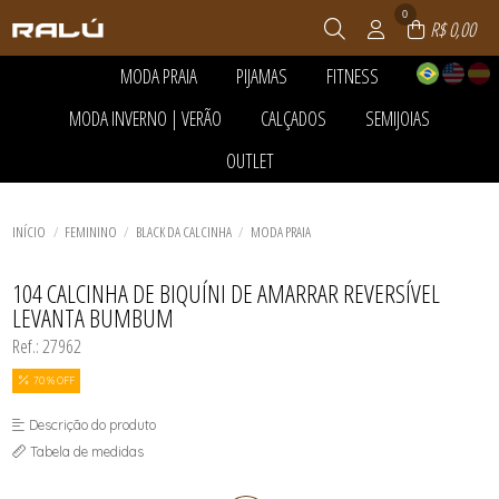
0
R$ 0,00
MODA PRAIA
PIJAMAS
FITNESS
TODOS DE MODA PRAIA
TODOS DE PIJAMAS
TODOS DE FITNESS
MODA INVERNO | VERÃO
CALÇADOS
SEMIJOIAS
ACESSÓRIOS
PANTUFAS
ACESSÓRIOS
BLACK DA CALCINHA
PIJAMA FEMININO
BLUSAS E REGATAS DRY
TODOS DE MODA INVERNO | VERÃO
TODOS DE CALÇADOS
TODOS DE SEMIJOIAS
OUTLET
CALCINHA DE BIQUÍNI
PIJAMA INFANTIL
LEGGING E SHORTS
ACESSÓRIOS
BOTAS
ANÉIS
CONJUNTO DE BIQUÍNI
PIJAMA MASCULINO
MACACÃO
TODOS DE MODA PRAIA
TODOS DE PIJAMAS
TODOS DE FITNESS
BLUSAS E CAMISETAS
RASTEIRAS E PAPETES
BRINCOS
TODOS DE OUTLET
INFANTIL
PIJAMAS DE INVERNO
TOP E CROPPEDS
CALÇAS E JOGGERS
SANDÁLIAS
COLAR
ACESSÓRIOS
MAIÔS
PIJAMAS DE VERÃO
CAMISAS
TÊNIS
CORRENTE
TODOS DE MODA INVERNO | VERÃO
TODOS DE SEMIJOIAS
TODOS DE CALÇADOS
BLACK DA CALCINHA
INÍCIO
FEMININO
BLACK DA CALCINHA
MODA PRAIA
MASCULINO
ROUPÃO
CASACOS E BOMBERS
PINGENTES
BLUSAS E CAMISETAS
SAÍDAS DE PRAIA
CONJUNTOS
PULSEIRA
BOTAS
TODOS DE OUTLET
TOP DE BIQUÍNI
PEÇAS TÉRMICAS ADULTO E
PULSEIRAS
CALÇAS E JOGGERS
104 CALCINHA DE BIQUÍNI DE AMARRAR REVERSÍVEL
INFANTIL
CALCINHA DE BIQUÍNI
LEVANTA BUMBUM
SHORTS E SAIAS
INFANTIL
TRICOTS
LEGGING E SHORTS
Ref.: 27962
VESTIDOS
MACACÃO
MAIÔS
70 % OFF
MASCULINO
RASTEIRAS E PAPETES
Descrição do produto
SAÍDAS DE PRAIA
SANDÁLIAS
Tabela de medidas
SHORTS E SAIAS
TÊNIS