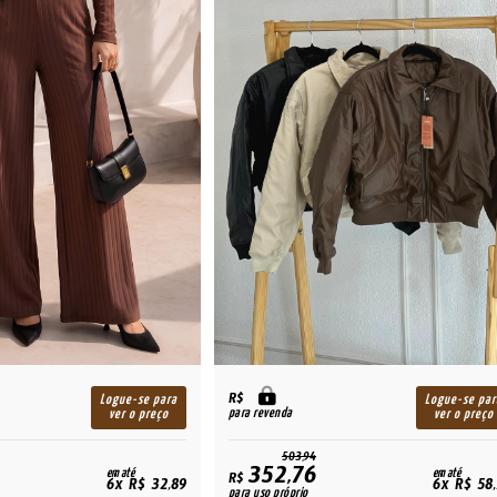
R$
Logue-se para
Logue-se par
para revenda
ver o preço
ver o preço
503,94
352,76
em até
em até
R$
6x R$ 32,89
6x R$ 58
para uso próprio