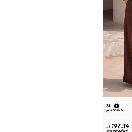
R$
para revenda
197,34
R$
para uso próprio