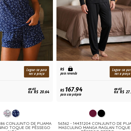
R$
Logue-se para
Logue-se par
para revenda
ver o preço
ver o preço
167,94
em até
em até
R$
6x R$ 20,64
6x R$ 27
para uso próprio
1286 CONJUNTO DE PIJAMA
56362 - 14431204 CONJUNTO DE PIJ
NINO TOQUE DE PÊSSEGO
MASCULINO MANGA RAGLAN TOQUE