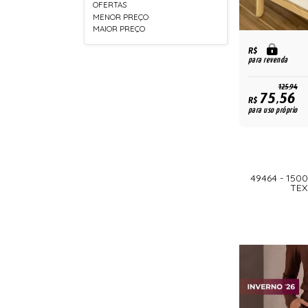
OFERTAS
MENOR PREÇO
MAIOR PREÇO
R$
para revenda
125,94
75,56
R$
para uso próprio
49464 - 150
TEX