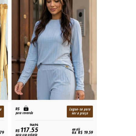
R$
a
Logue-se para
para revenda
ver o preço
146,94
117,55
em até
R$
,79
6x R$ 19,59
para uso próprio