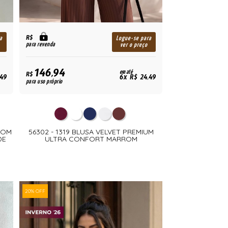
R$
a
Logue-se para
para revenda
ver o preço
146,94
em até
R$
,49
6x R$ 24,49
para uso próprio
COM
56302 - 1319 BLUSA VELVET PREMIUM
DE
ULTRA CONFORT MARROM
20% OFF