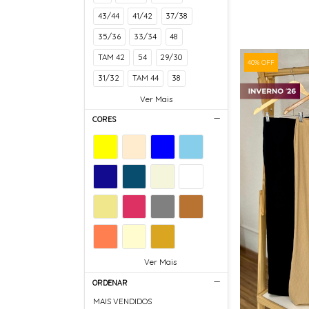
43/44
41/42
37/38
35/36
33/34
48
TAM 42
54
29/30
40% OFF
31/32
TAM 44
38
Ver Mais
CORES
Ver Mais
ORDENAR
MAIS VENDIDOS