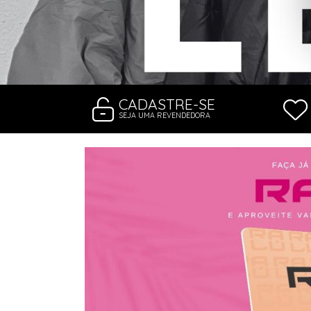
RASTEIRAS E PAPETES
ROUPÃO
SAÍDAS DE PRAIA
SANDÁLIAS
SHORTS E SAIAS
TÊNIS
TOP DE BIQUÍNI
TOP E CROPPEDS
CADASTRE-SE
TRICOTS
SEJA UMA REVENDEDORA
VESTIDOS