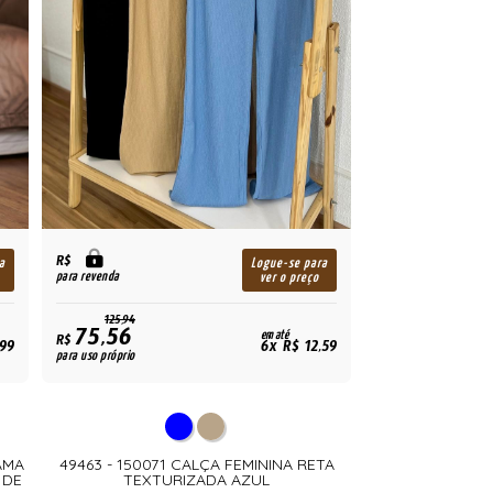
R$
a
Logue-se para
para revenda
ver o preço
125,94
75,56
em até
R$
,99
6x R$ 12,59
para uso próprio
AMA
49463 - 150071 CALÇA FEMININA RETA
 DE
TEXTURIZADA AZUL