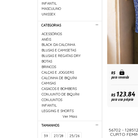
INFANTIL
MASCULINO
UNISSEX
CATEGORIAS
ACESSÓRIOS
ANÉIS
BLACK DA CALCINHA
BLUSAS E CAMISETAS
BLUSAS E REGATAS DRY
BOTAS
BRINCOS
CALÇAS E JOGGERS
R$
para revenda
CALCINHA DE BIQUÍNI
CAMISAS
CASACOS E BOMBERS
123,84
CONJUNTO DE BIQUÍNI
R$
para uso próprio
CONJUNTOS
INFANTIL
LEGGING E SHORTS
Ver Mais
TAMANHOS
56702 - 1285
CURTO FEMI
39
27/28
25/26