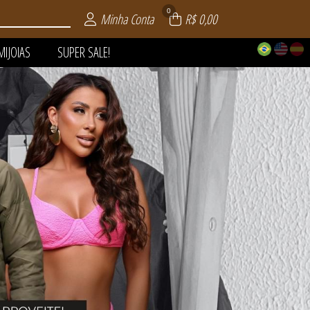
0
Minha Conta
R$ 0,00
MIJOIAS
SUPER SALE!
 | VERÃO
AIA
LE!
OS
AS
S
S