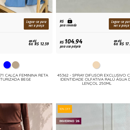
R$
Logue-se para
Logue-se par
para revenda
ver o preço
ver o preço
104,94
em até
em até
R$
6x R$ 12,59
6x R$ 17
para uso próprio
071 CALÇA FEMININA RETA
45362 - SPRAY DIFUSOR EXCLUSIVO 
TURIZADA BEGE
IDENTIDADE OLFATIVA RALÚ ÁGUA 
LENÇOL 250ML
30% OFF